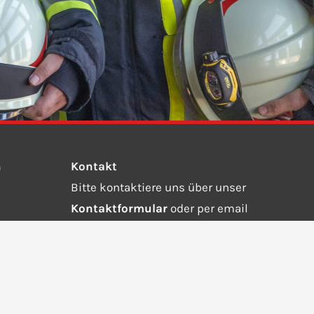
n
Kontakt
Bitte kontaktiere uns über unser
Kontaktformular
oder per email
an
info@ffw-steinebach-auing.de.
Wähle die 112 bei einem Notruf.