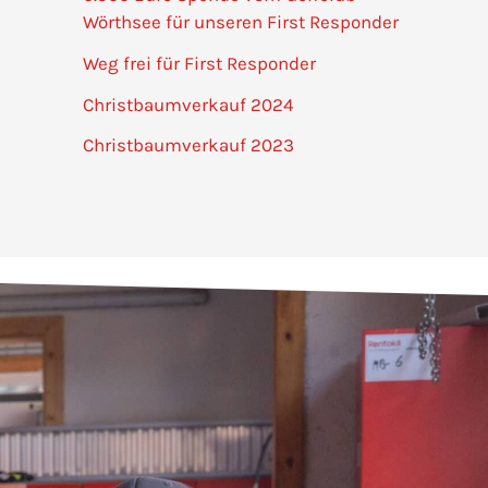
Wörthsee für unseren First Responder
Weg frei für First Responder
Christbaumverkauf 2024
Christbaumverkauf 2023