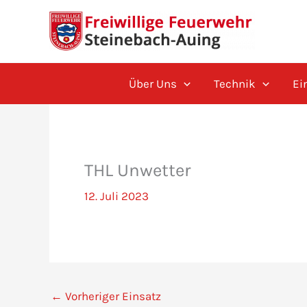
Zum
Inhalt
springen
Über Uns
Technik
Ei
THL Unwetter
12. Juli 2023
←
Vorheriger Einsatz