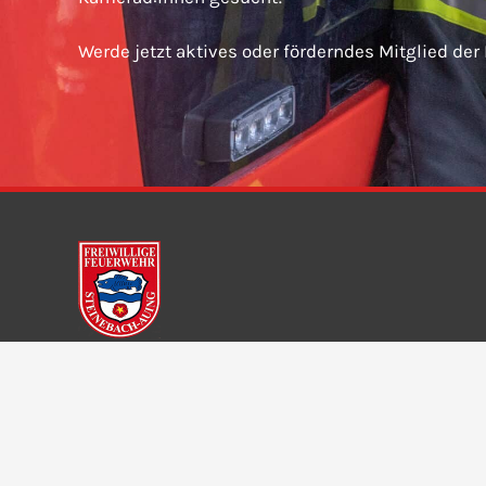
Werde jetzt aktives oder förderndes Mitglied der
Freiwillige Feuerwehr Steinebach-Auing e. V.
Dorfstraße 11
82237 Wörthsee