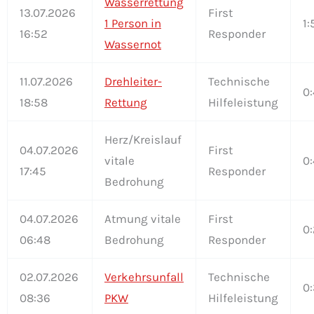
Wasserrettung
13.07.2026
First
1 Person in
1:
16:52
Responder
Wassernot
11.07.2026
Drehleiter-
Technische
0:
18:58
Rettung
Hilfeleistung
Herz/Kreislauf
04.07.2026
First
vitale
0:
17:45
Responder
Bedrohung
04.07.2026
Atmung vitale
First
0:
06:48
Bedrohung
Responder
02.07.2026
Verkehrsunfall
Technische
0:
08:36
PKW
Hilfeleistung