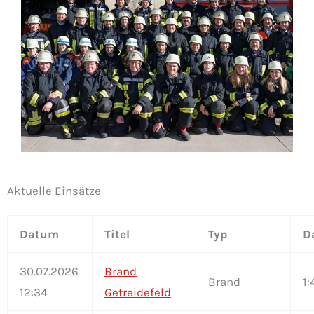
Aktuelle Einsätze
Datum
Titel
Typ
D
30.07.2026
Brand
Brand
1:
12:34
Getreidefeld