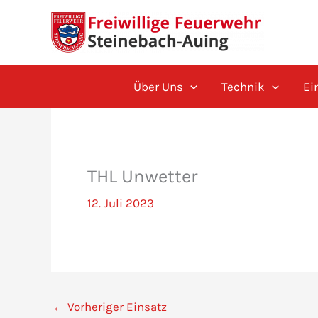
Zum
Inhalt
springen
Über Uns
Technik
Ei
THL Unwetter
12. Juli 2023
←
Vorheriger Einsatz