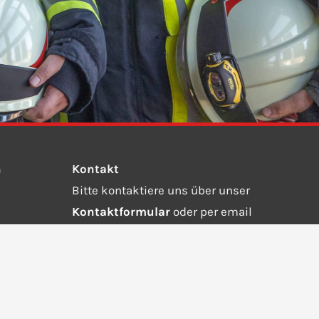
n
Kontakt
Bitte kontaktiere uns über unser
Kontaktformular
oder per email
an
info@ffw-steinebach-auing.de.
Wähle die 112 bei einem Notruf.