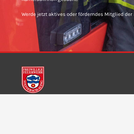
Werde jetzt aktives oder förderndes Mitglied der
Freiwillige Feuerwehr Steinebach-Auing e. V.
Dorfstraße 11
82237 Wörthsee