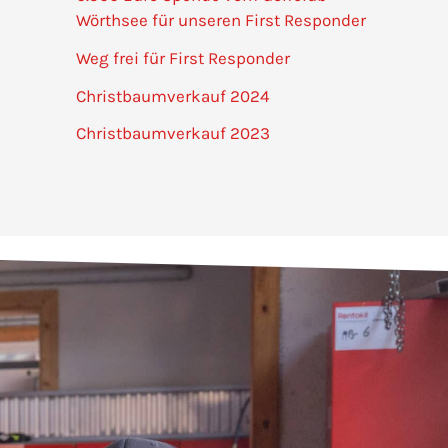
Wörthsee für unseren First Responder
Weg frei für First Responder
Christbaumverkauf 2024
Christbaumverkauf 2023