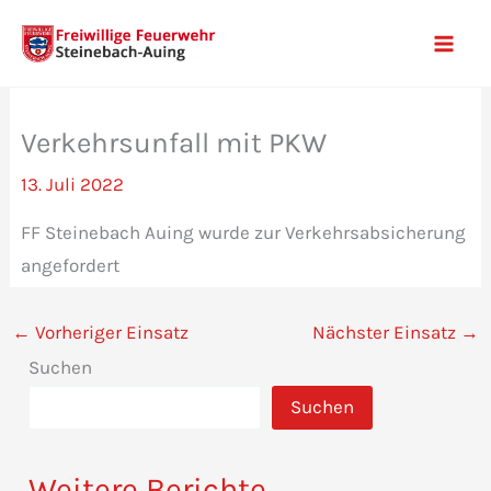
Zum
Inhalt
Mai
springen
Men
Verkehrsunfall mit PKW
13. Juli 2022
FF Steinebach Auing wurde zur Verkehrsabsicherung
angefordert
←
Vorheriger Einsatz
Nächster Einsatz
→
Suchen
Suchen
Weitere Berichte