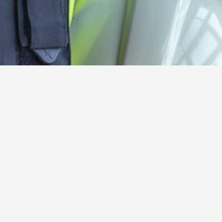
Kamerad:innen gesucht!
Werde jetzt aktives oder förderndes Mitglied der
Freiwilligen Feuerwehr Steinebach
Hier mehr erfahren