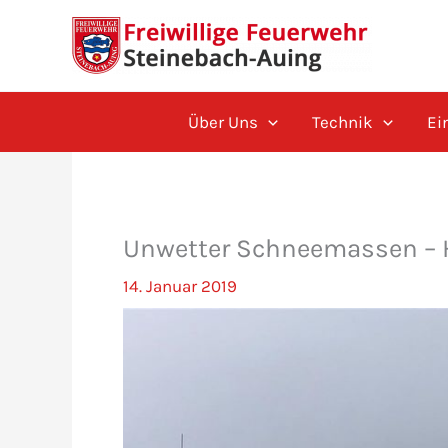
Zum
Inhalt
springen
Über Uns
Technik
Ei
Unwetter Schneemassen – 
14. Januar 2019