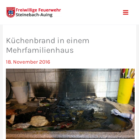
Zum
Inhalt
Mai
springen
Men
Küchenbrand in einem
Mehrfamilienhaus
18. November 2016