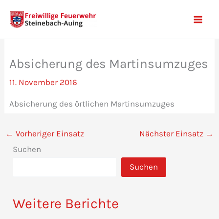
Zum
Inhalt
Mai
springen
Men
Absicherung des Martinsumzuges
11. November 2016
Absicherung des örtlichen Martinsumzuges
←
Vorheriger Einsatz
Nächster Einsatz
→
Suchen
Suchen
Weitere Berichte