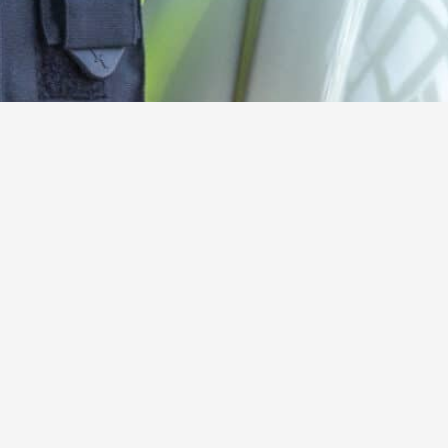
Kamerad:innen gesucht!
Werde jetzt aktives oder förderndes Mitglied der
Freiwilligen Feuerwehr Steinebach
Hier mehr erfahren