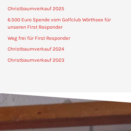
Christbaumverkauf 2025
6.500 Euro Spende vom Golfclub Wörthsee für
unseren First Responder
Weg frei für First Responder
Christbaumverkauf 2024
Christbaumverkauf 2023