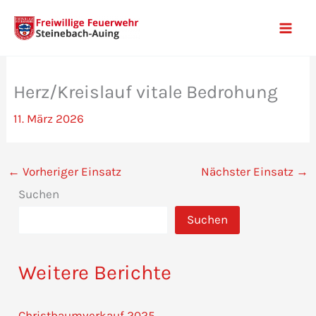
Zum
Inhalt
Mai
springen
Men
Herz/Kreislauf vitale Bedrohung
11. März 2026
←
Vorheriger Einsatz
Nächster Einsatz
→
Suchen
Suchen
Weitere Berichte
Christbaumverkauf 2025