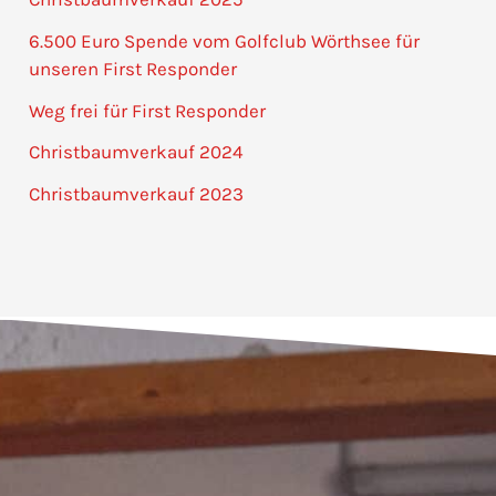
6.500 Euro Spende vom Golfclub Wörthsee für
unseren First Responder
Weg frei für First Responder
Christbaumverkauf 2024
Christbaumverkauf 2023