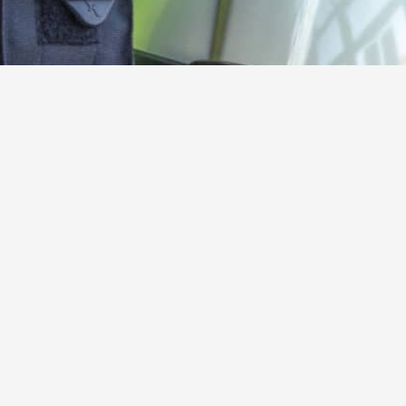
Kamerad:innen gesucht!
Werde jetzt aktives oder förderndes Mitglied der
Freiwilligen Feuerwehr Steinebach
Hier mehr erfahren