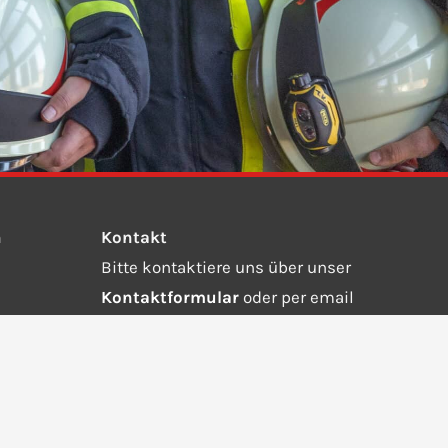
n
Kontakt
Bitte kontaktiere uns über unser
Kontaktformular
oder per email
an
info@ffw-steinebach-auing.de.
Wähle die 112 bei einem Notruf.