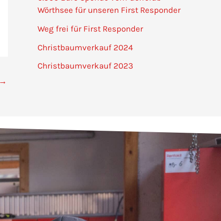
Wörthsee für unseren First Responder
Weg frei für First Responder
Christbaumverkauf 2024
Christbaumverkauf 2023
→