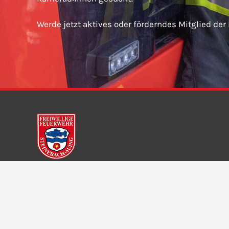
Werde jetzt aktives oder förderndes Mitglied der
Freiwillige Feuerwehr Steinebach-Auing e. V.
Dorfstraße 11
82237 Wörthsee