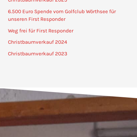
6.500 Euro Spende vom Golfclub Wörthsee für
unseren First Responder
Weg frei für First Responder
Christbaumverkauf 2024
Christbaumverkauf 2023