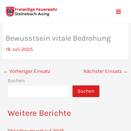
Zum
Inhalt
Mai
springen
Men
Bewusstsein vitale Bedrohung
18. Juli 2025
←
Vorheriger Einsatz
Nächster Einsatz
→
Suchen
Suchen
Weitere Berichte
Christbaumverkauf 2025