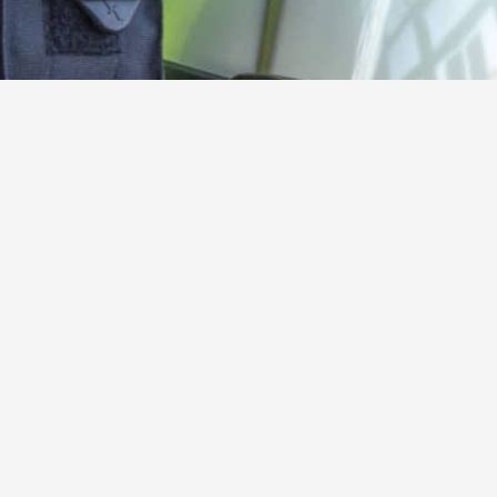
Kamerad:innen gesucht!
Werde jetzt aktives oder förderndes Mitglied der
Freiwilligen Feuerwehr Steinebach
Hier mehr erfahren