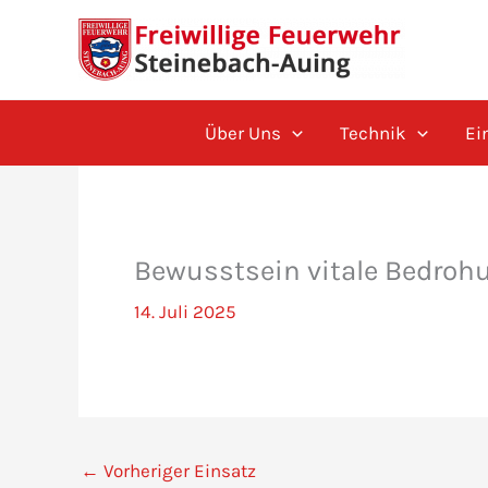
Zum
Inhalt
springen
Über Uns
Technik
Ei
Bewusstsein vitale Bedroh
14. Juli 2025
←
Vorheriger Einsatz