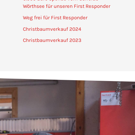
Wörthsee für unseren First Responder
Weg frei für First Responder
Christbaumverkauf 2024
Christbaumverkauf 2023