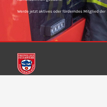
Werde jetzt aktives oder förderndes Mitglied der
Freiwillige Feuerwehr Steinebach-Auing e. V.
Dorfstraße 11
82237 Wörthsee