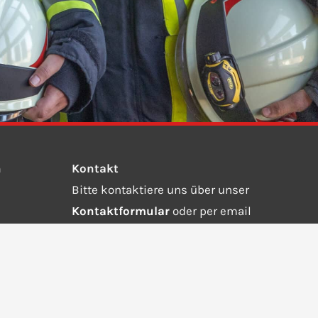
n
Kontakt
Bitte kontaktiere uns über unser
Kontaktformular
oder per email
an
info@ffw-steinebach-auing.de.
Wähle die 112 bei einem Notruf.