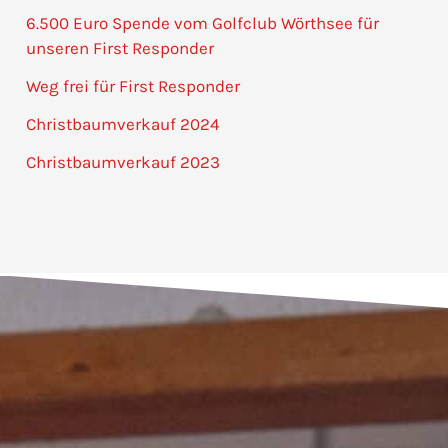
6.500 Euro Spende vom Golfclub Wörthsee für
unseren First Responder
Weg frei für First Responder
Christbaumverkauf 2024
Christbaumverkauf 2023