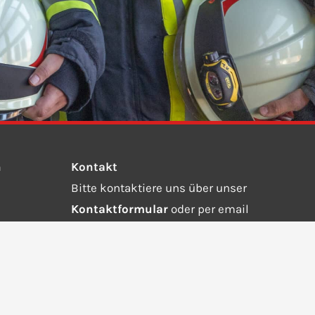
n
Kontakt
Bitte kontaktiere uns über unser
Kontaktformular
oder per email
an
info@ffw-steinebach-auing.de.
Wähle die 112 bei einem Notruf.