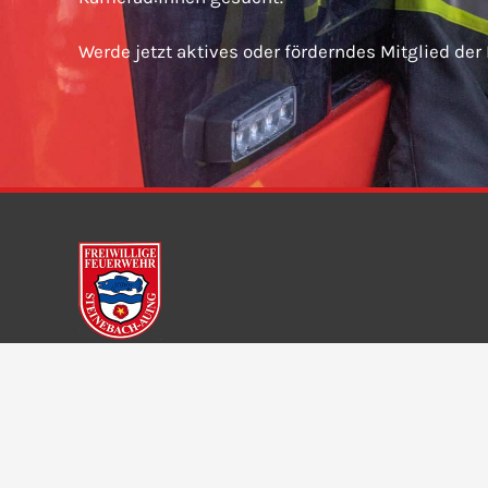
Werde jetzt aktives oder förderndes Mitglied der
Freiwillige Feuerwehr Steinebach-Auing e. V.
Dorfstraße 11
82237 Wörthsee