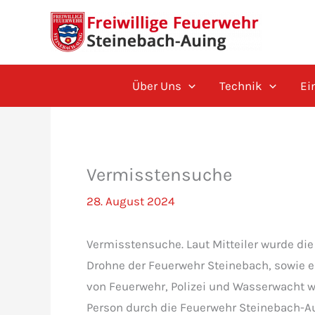
Zum
Inhalt
springen
Über Uns
Technik
Ei
Vermisstensuche
28. August 2024
Vermisstensuche. Laut Mitteiler wurde di
Drohne der Feuerwehr Steinebach, sowie 
von Feuerwehr, Polizei und Wasserwacht w
Person durch die Feuerwehr Steinebach-Au