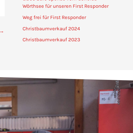
Wörthsee für unseren First Responder
Weg frei für First Responder
Christbaumverkauf 2024
→
Christbaumverkauf 2023