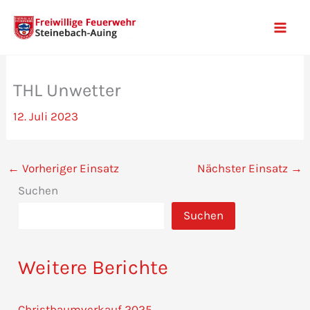
Zum
Inhalt
Mai
springen
Men
THL Unwetter
12. Juli 2023
←
Vorheriger Einsatz
Nächster Einsatz
→
Suchen
Suchen
Weitere Berichte
Christbaumverkauf 2025