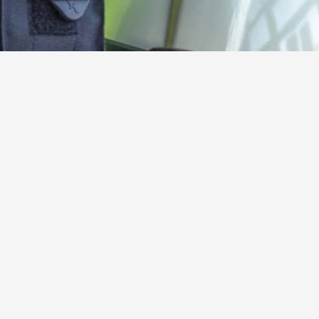
Kamerad:innen gesucht!
Werde jetzt aktives oder förderndes Mitglied der
Freiwilligen Feuerwehr Steinebach
Hier mehr erfahren