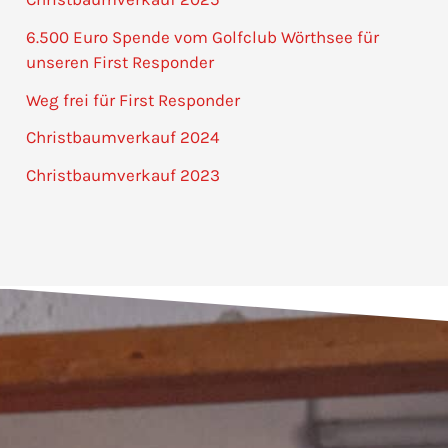
6.500 Euro Spende vom Golfclub Wörthsee für
unseren First Responder
Weg frei für First Responder
Christbaumverkauf 2024
Christbaumverkauf 2023