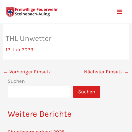
Zum
Inhalt
Mai
springen
Men
THL Unwetter
12. Juli 2023
←
Vorheriger Einsatz
Nächster Einsatz
→
Suchen
Suchen
Weitere Berichte
Christbaumverkauf 2025