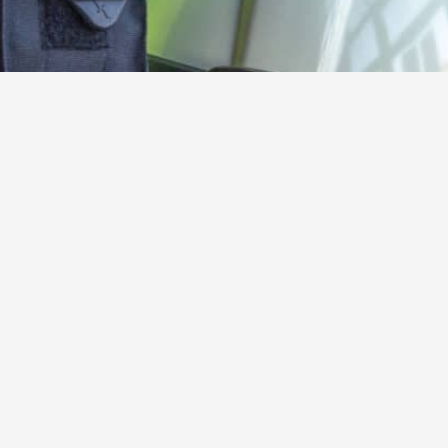
Kamerad:innen gesucht!
Werde jetzt aktives oder förderndes Mitglied der
Freiwilligen Feuerwehr Steinebach
Hier mehr erfahren