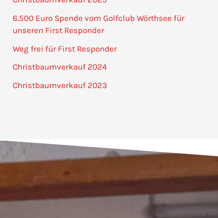
6.500 Euro Spende vom Golfclub Wörthsee für
unseren First Responder
Weg frei für First Responder
Christbaumverkauf 2024
Christbaumverkauf 2023