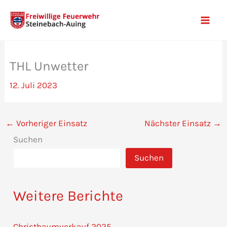
Zum
Inhalt
Mai
springen
Men
THL Unwetter
12. Juli 2023
←
Vorheriger Einsatz
Nächster Einsatz
→
Suchen
Suchen
Weitere Berichte
Christbaumverkauf 2025