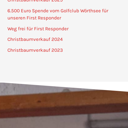
6.500 Euro Spende vom Golfclub Wörthsee für
unseren First Responder
Weg frei für First Responder
Christbaumverkauf 2024
Christbaumverkauf 2023