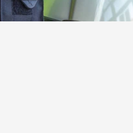
Kamerad:innen gesucht!
Werde jetzt aktives oder förderndes Mitglied der
Freiwilligen Feuerwehr Steinebach
Hier mehr erfahren