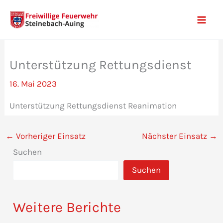
Zum
Inhalt
Mai
springen
Men
Unterstützung Rettungsdienst
16. Mai 2023
Unterstützung Rettungsdienst Reanimation
←
Vorheriger Einsatz
Nächster Einsatz
→
Suchen
Suchen
Weitere Berichte