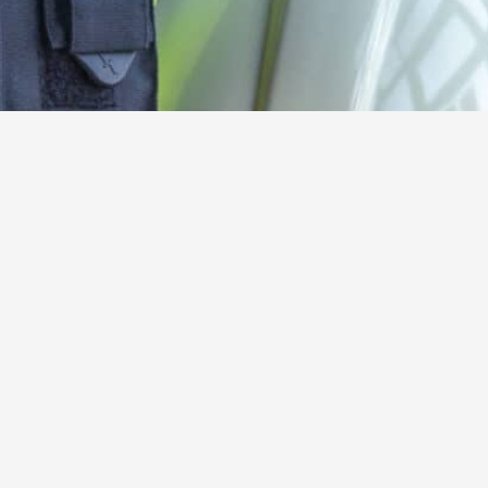
Kamerad:innen gesucht!
Werde jetzt aktives oder förderndes Mitglied der
Freiwilligen Feuerwehr Steinebach
Hier mehr erfahren