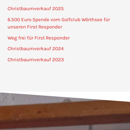
Christbaumverkauf 2025
6.500 Euro Spende vom Golfclub Wörthsee für
unseren First Responder
Weg frei für First Responder
Christbaumverkauf 2024
Christbaumverkauf 2023