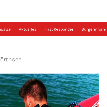
nsätze
Aktuelles
First Responder
Bürgerinform
örthsee