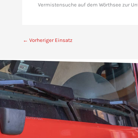
Vermistensuche auf dem Wörthsee zur Unt
←
Vorheriger Einsatz