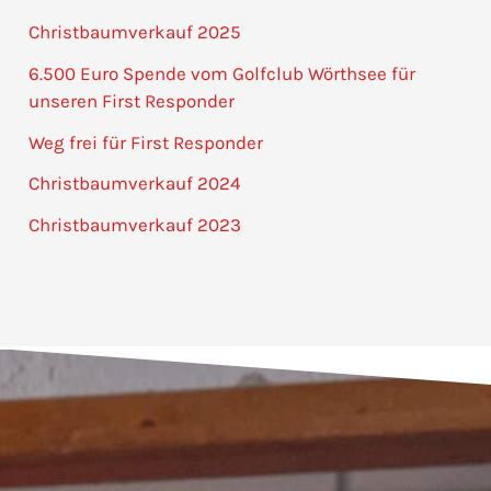
Christbaumverkauf 2025
6.500 Euro Spende vom Golfclub Wörthsee für
unseren First Responder
Weg frei für First Responder
Christbaumverkauf 2024
Christbaumverkauf 2023