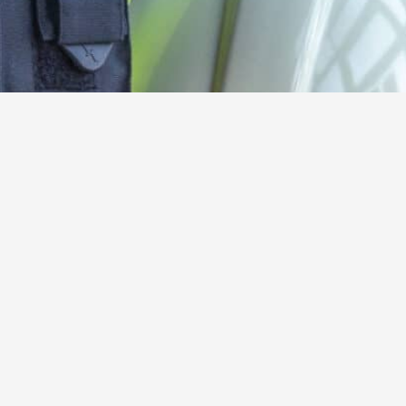
Kamerad:innen gesucht!
Werde jetzt aktives oder förderndes Mitglied der
Freiwilligen Feuerwehr Steinebach
Hier mehr erfahren