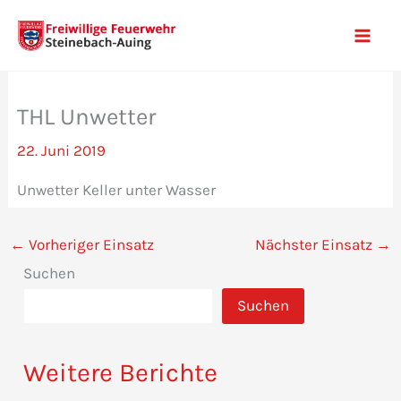
Zum
Inhalt
Mai
springen
Men
THL Unwetter
22. Juni 2019
Unwetter Keller unter Wasser
←
Vorheriger Einsatz
Nächster Einsatz
→
Suchen
Suchen
Weitere Berichte