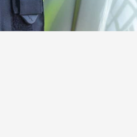
Kamerad:innen gesucht!
Werde jetzt aktives oder förderndes Mitglied der
Freiwilligen Feuerwehr Steinebach
Hier mehr erfahren