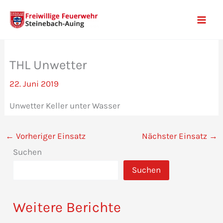
Zum
Inhalt
Mai
springen
Men
THL Unwetter
22. Juni 2019
Unwetter Keller unter Wasser
←
Vorheriger Einsatz
Nächster Einsatz
→
Suchen
Suchen
Weitere Berichte