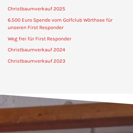
Christbaumverkauf 2025
6.500 Euro Spende vom Golfclub Wörthsee für
unseren First Responder
Weg frei für First Responder
Christbaumverkauf 2024
Christbaumverkauf 2023