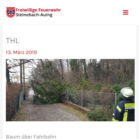
Zum
Inhalt
Mai
springen
Men
THL
13. März 2019
Baum über Fahrbahn