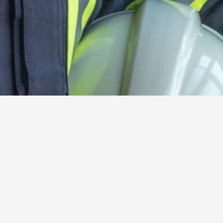
Kamerad:innen gesucht!
Werde jetzt aktives oder förderndes Mitglied der
Freiwilligen Feuerwehr Steinebach