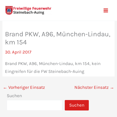
Zum
Inhalt
Mai
springen
Men
Brand PKW, A96, München-Lindau,
km 154
30. April 2017
Brand PKW, A96, München-Lindau, km 154, kein
Eingreifen für die FW Steinebach-Auing
←
Vorheriger Einsatz
Nächster Einsatz
→
Suchen
Suchen