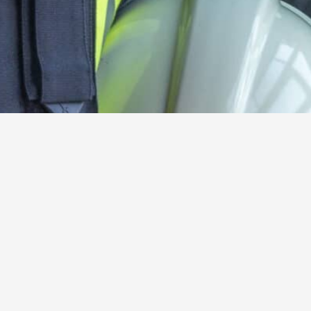
Kamerad:innen gesucht!
Werde jetzt aktives oder förderndes Mitglied der
Freiwilligen Feuerwehr Steinebach