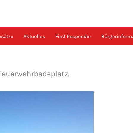
nsätze
Aktuelles
First Responder
Bürgerinform
Feuerwehrbadeplatz.