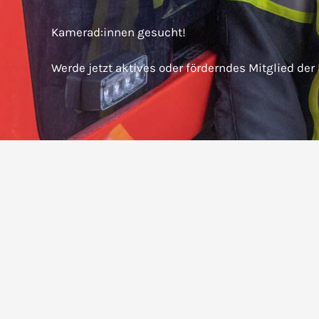
Kamerad:innen gesucht!
Werde jetzt aktives oder förderndes Mitglied der
Freiwillige Feuerwehr Steinebach-Auing e. V.
Dorfstraße 11