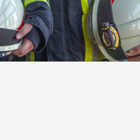
n
Kontakt
Bitte kontaktiere uns über unser
Kontaktformular
oder per email
an
info@ffw-steinebach-auing.de.