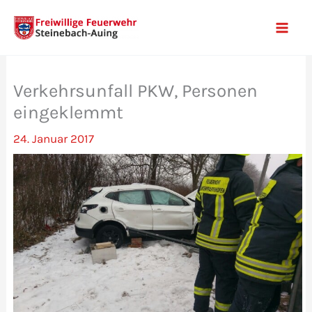
Zum
Inhalt
Mai
springen
Men
Verkehrsunfall PKW, Personen
eingeklemmt
24. Januar 2017