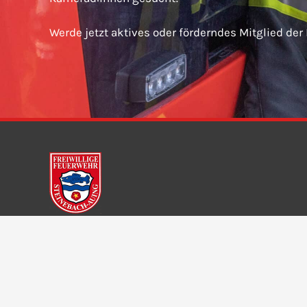
Werde jetzt aktives oder förderndes Mitglied der
Freiwillige Feuerwehr Steinebach-Auing e. V.
Dorfstraße 11
82237 Wörthsee