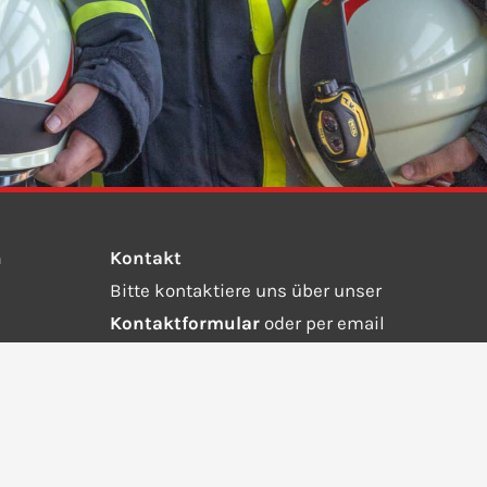
n
Kontakt
Bitte kontaktiere uns über unser
Kontaktformular
oder per email
an
info@ffw-steinebach-auing.de.
Wähle die 112 bei einem Notruf.