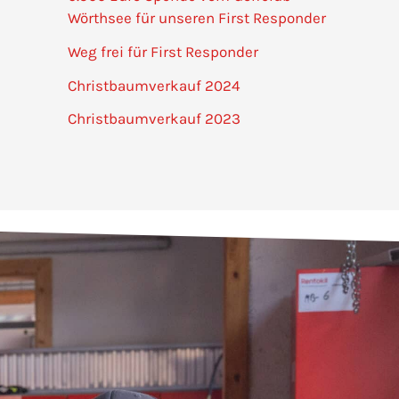
Wörthsee für unseren First Responder
Weg frei für First Responder
Christbaumverkauf 2024
Christbaumverkauf 2023