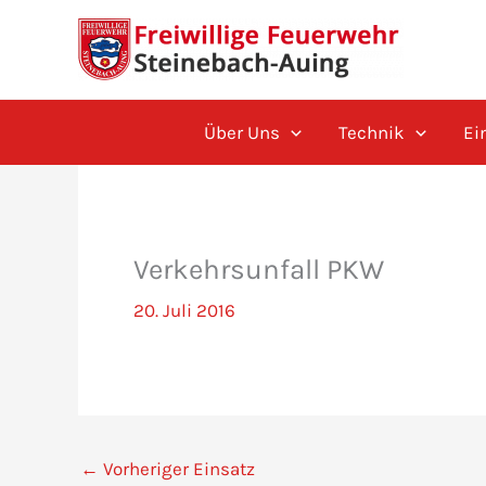
Zum
Inhalt
springen
Über Uns
Technik
Ei
Verkehrsunfall PKW
20. Juli 2016
←
Vorheriger Einsatz