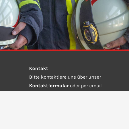
n
Kontakt
Bitte kontaktiere uns über unser
Kontaktformular
oder per email
an
info@ffw-steinebach-auing.de.
Wähle die 112 bei einem Notruf.