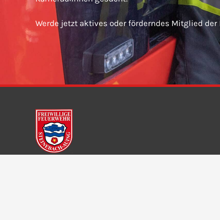
Werde jetzt aktives oder förderndes Mitglied der
Freiwillige Feuerwehr Steinebach-Auing e. V.
Dorfstraße 11
82237 Wörthsee