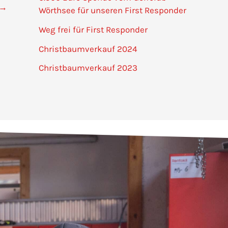
→
Wörthsee für unseren First Responder
Weg frei für First Responder
Christbaumverkauf 2024
Christbaumverkauf 2023