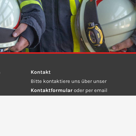
n
Kontakt
Bitte kontaktiere uns über unser
Kontaktformular
oder per email
an
info@ffw-steinebach-auing.de.
Wähle die 112 bei einem Notruf.