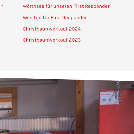
→
Wörthsee für unseren First Responder
Weg frei für First Responder
Christbaumverkauf 2024
Christbaumverkauf 2023