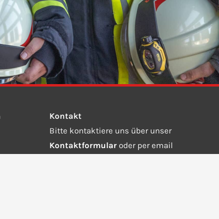
n
Kontakt
Bitte kontaktiere uns über unser
Kontaktformular
oder per email
an
info@ffw-steinebach-auing.de.
Wähle die 112 bei einem Notruf.