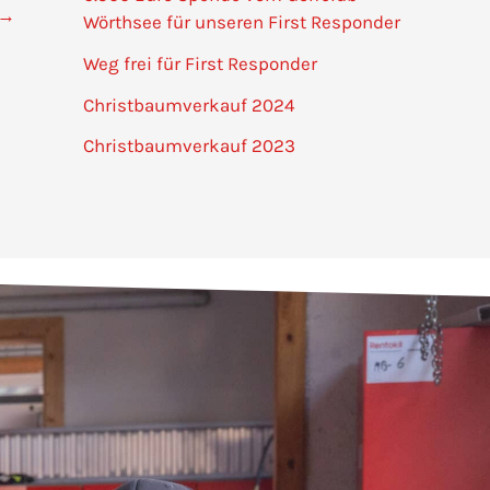
→
Wörthsee für unseren First Responder
Weg frei für First Responder
Christbaumverkauf 2024
Christbaumverkauf 2023