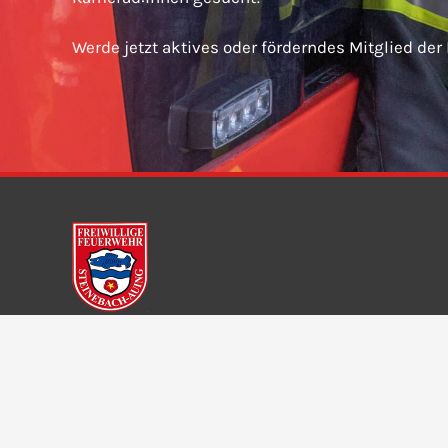
Werde jetzt aktives oder förderndes Mitglied der
Freiwillige Feuerwehr Steinebach-Auing e. V.
Dorfstraße 11
82237 Wörthsee